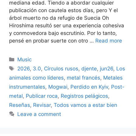
mediana edad. Tiendo a abordar cualquier
publicación con cautela estos días, pero Y el
árbol muerto no da refugio de Suecia Oh
Hiroshima resultó ser una experiencia cohesiva
y conmovedora bajo escrutinio. Por lo tanto,
pensé en probar suerte con otro …
Read more
Categories
Music
Tags
2026
,
3.0
,
Círculos rusos
,
djente
,
jun26
,
Los
animales como líderes
,
metal francés
,
Metales
instrumentales
,
Mogwai
,
Perdido en Kyiv
,
Post-
metal
,
Publicar roca
,
Registros pelágicos
,
Reseñas
,
Revisar
,
Todos vamos a estar bien
Leave a comment