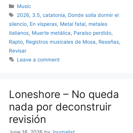
Categories
Music
Tags
2026
,
3.5
,
catatonia
,
Donde solía dormir el
silencio
,
En vísperas
,
Metal fatal
,
metales
italianos
,
Muerte metálica
,
Paraíso perdido
,
Rapto
,
Registros musicales de Mosa
,
Reseñas
,
Revisar
Leave a comment
Loneshore – No queda
nada por deconstruir
revisión
June 18, 2026
by
Journalist