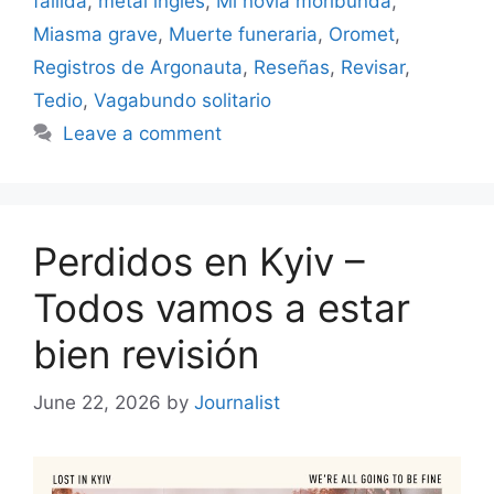
fallida
,
metal ingles
,
Mi novia moribunda
,
Miasma grave
,
Muerte funeraria
,
Oromet
,
Registros de Argonauta
,
Reseñas
,
Revisar
,
Tedio
,
Vagabundo solitario
Leave a comment
Perdidos en Kyiv –
Todos vamos a estar
bien revisión
June 22, 2026
by
Journalist