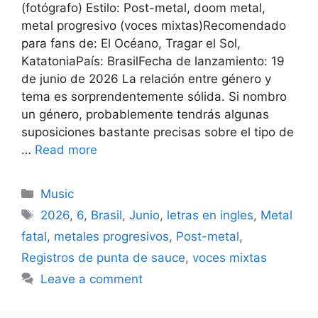
(fotógrafo) Estilo: Post-metal, doom metal,
metal progresivo (voces mixtas)Recomendado
para fans de: El Océano, Tragar el Sol,
KatatoniaPaís: BrasilFecha de lanzamiento: 19
de junio de 2026 La relación entre género y
tema es sorprendentemente sólida. Si nombro
un género, probablemente tendrás algunas
suposiciones bastante precisas sobre el tipo de
…
Read more
Categories
Music
Tags
2026
,
6
,
Brasil
,
Junio
,
letras en ingles
,
Metal
fatal
,
metales progresivos
,
Post-metal
,
Registros de punta de sauce
,
voces mixtas
Leave a comment