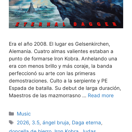
Era el año 2008. El lugar es Gelsenkirchen,
Alemania. Cuatro almas valientes estaban a
punto de formarse Iron Kobra. Anhelando una
era con menos brillo y más coraje, la banda
perfeccionó su arte con las primeras
demostraciones. Culto a la serpiente y PE
Espada de batalla. Su debut de larga duración,
Maestros de las mazmorrasno …
Read more
Categories
Music
Tags
2026
,
3.5
,
ángel bruja
,
Daga eterna
,
doncella de hierro
,
Iron Kobra
,
Judas