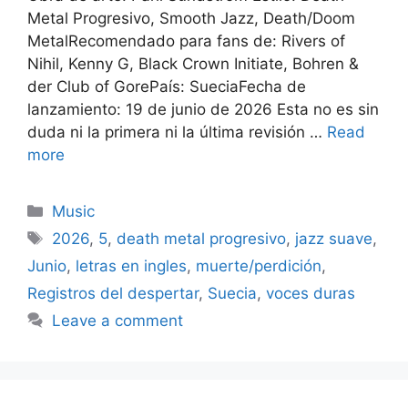
Metal Progresivo, Smooth Jazz, Death/Doom
MetalRecomendado para fans de: Rivers of
Nihil, Kenny G, Black Crown Initiate, Bohren &
der Club of GorePaís: SueciaFecha de
lanzamiento: 19 de junio de 2026 Esta no es sin
duda ni la primera ni la última revisión …
Read
more
Categories
Music
Tags
2026
,
5
,
death metal progresivo
,
jazz suave
,
Junio
,
letras en ingles
,
muerte/perdición
,
Registros del despertar
,
Suecia
,
voces duras
Leave a comment