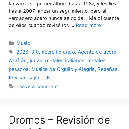
lanzaron su primer álbum hasta 1987, y les llevó
hasta 2007 lanzar un seguimiento, pero el
verdadero acero nunca se oxida. I Me di cuenta
de ellos cuando revisé los …
Read more
Categories
Music
Tags
2026
,
3.0
,
acero llorando
,
Agente de acero
,
Azafrán
,
jun26
,
metales italianos
,
metales
pesados
,
Música de Orgullo y Alegría
,
Reseñas
,
Revisar
,
sajón
,
TNT
Leave a comment
Dromos – Revisión de