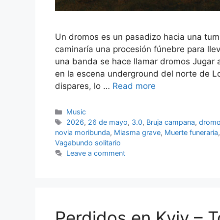
Un dromos es un pasadizo hacia una tum
caminaría una procesión fúnebre para lle
una banda se hace llamar dromos Jugar 
en la escena underground del norte de 
dispares, lo …
Read more
Categories
Music
Tags
2026
,
26 de mayo
,
3.0
,
Bruja campana
,
drom
novia moribunda
,
Miasma grave
,
Muerte funeraria
Vagabundo solitario
Leave a comment
Perdidos en Kyiv – 