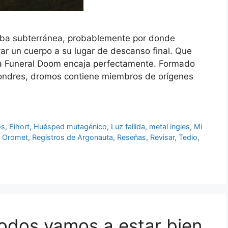
ba subterránea, probablemente por donde
var un cuerpo a su lugar de descanso final. Que
a Funeral Doom encaja perfectamente. Formado
Londres, dromos contiene miembros de orígenes
os
,
Eihort
,
Huésped mutagénico
,
Luz fallida
,
metal ingles
,
Mi
,
Oromet
,
Registros de Argonauta
,
Reseñas
,
Revisar
,
Tedio
,
Todos vamos a estar bien