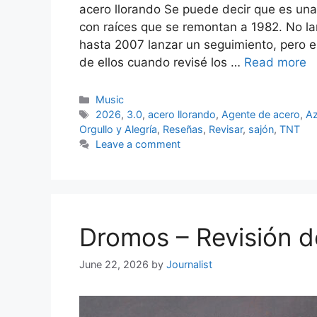
acero llorando Se puede decir que es una
con raíces que se remontan a 1982. No la
hasta 2007 lanzar un seguimiento, pero e
de ellos cuando revisé los …
Read more
Categories
Music
Tags
2026
,
3.0
,
acero llorando
,
Agente de acero
,
Az
Orgullo y Alegría
,
Reseñas
,
Revisar
,
sajón
,
TNT
Leave a comment
Dromos – Revisión d
June 22, 2026
by
Journalist