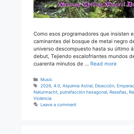
Como esos programadores que insisten en 
caminantes del bosque de metal negro d
universo descompuesto hasta su último á
debut, Tejiendo escalofriantes mundos d
cuarenta minutos de …
Read more
Categories
Music
Tags
2026
,
4.0
,
Alquimia Astral
,
Disección
,
Emperad
Naturmacht
,
putrefacción hexagonal
,
Reseñas
,
Re
Violencia
Leave a comment