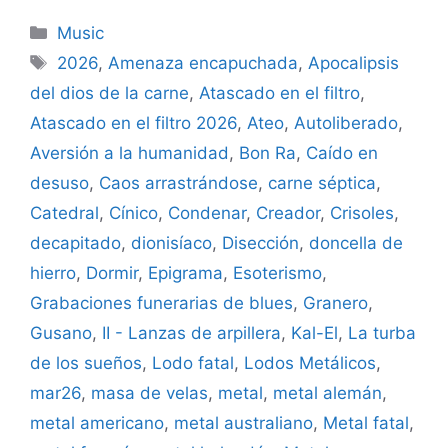
Categories
Music
Tags
2026
,
Amenaza encapuchada
,
Apocalipsis
del dios de la carne
,
Atascado en el filtro
,
Atascado en el filtro 2026
,
Ateo
,
Autoliberado
,
Aversión a la humanidad
,
Bon Ra
,
Caído en
desuso
,
Caos arrastrándose
,
carne séptica
,
Catedral
,
Cínico
,
Condenar
,
Creador
,
Crisoles
,
decapitado
,
dionisíaco
,
Disección
,
doncella de
hierro
,
Dormir
,
Epigrama
,
Esoterismo
,
Grabaciones funerarias de blues
,
Granero
,
Gusano
,
II - Lanzas de arpillera
,
Kal-El
,
La turba
de los sueños
,
Lodo fatal
,
Lodos Metálicos
,
mar26
,
masa de velas
,
metal
,
metal alemán
,
metal americano
,
metal australiano
,
Metal fatal
,