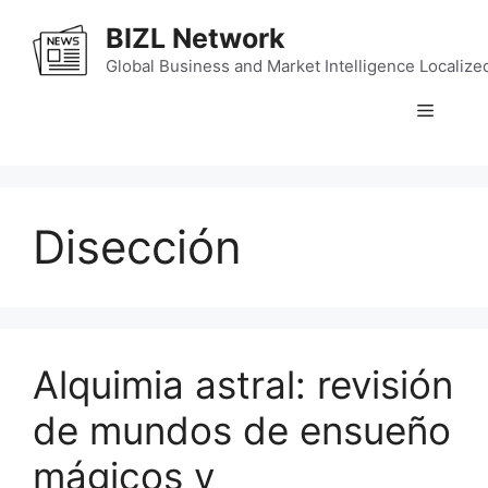
Skip
BIZL Network
to
content
Global Business and Market Intelligence Localize
Menu
Disección
Alquimia astral: revisión
de mundos de ensueño
mágicos y