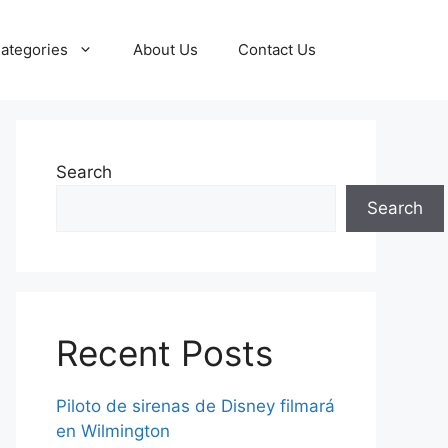
ategories
About Us
Contact Us
Search
Search
Recent Posts
Piloto de sirenas de Disney filmará
en Wilmington