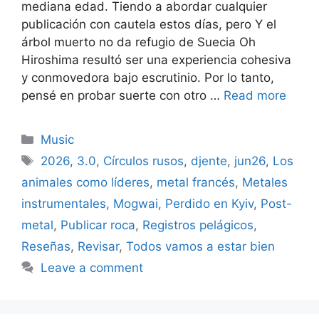
mediana edad. Tiendo a abordar cualquier
publicación con cautela estos días, pero Y el
árbol muerto no da refugio de Suecia Oh
Hiroshima resultó ser una experiencia cohesiva
y conmovedora bajo escrutinio. Por lo tanto,
pensé en probar suerte con otro …
Read more
Categories
Music
Tags
2026
,
3.0
,
Círculos rusos
,
djente
,
jun26
,
Los
animales como líderes
,
metal francés
,
Metales
instrumentales
,
Mogwai
,
Perdido en Kyiv
,
Post-
metal
,
Publicar roca
,
Registros pelágicos
,
Reseñas
,
Revisar
,
Todos vamos a estar bien
Leave a comment