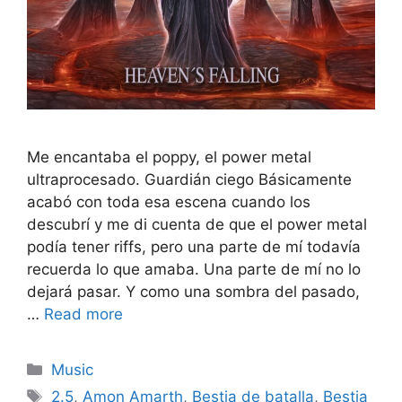
Me encantaba el poppy, el power metal
ultraprocesado. Guardián ciego Básicamente
acabó con toda esa escena cuando los
descubrí y me di cuenta de que el power metal
podía tener riffs, pero una parte de mí todavía
recuerda lo que amaba. Una parte de mí no lo
dejará pasar. Y como una sombra del pasado,
…
Read more
Categories
Music
Tags
2.5
,
Amon Amarth
,
Bestia de batalla
,
Bestia