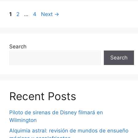
Page
Page
Page
1
2
…
4
Next
→
Search
Search
Recent Posts
Piloto de sirenas de Disney filmará en
Wilmington
Alquimia astral: revisión de mundos de ensueño