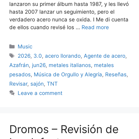
lanzaron su primer álbum hasta 1987, y les llevó
hasta 2007 lanzar un seguimiento, pero el
verdadero acero nunca se oxida. I Me di cuenta
de ellos cuando revisé los …
Read more
Categories
Music
Tags
2026
,
3.0
,
acero llorando
,
Agente de acero
,
Azafrán
,
jun26
,
metales italianos
,
metales
pesados
,
Música de Orgullo y Alegría
,
Reseñas
,
Revisar
,
sajón
,
TNT
Leave a comment
Dromos – Revisión de