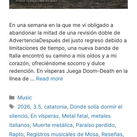
En una semana en la que me vi obligado a
abandonar la mitad de una revisión doble de
AdvertenciaDespués del justo regreso debido a
limitaciones de tiempo, una nueva banda de
Italia encontró su camino a mis oídos y a mi
corazón, ofreciéndome socorro y dulce
redención. En vísperas Juega Doom-Death en la
línea de …
Read more
Categories
Music
Tags
2026
,
3.5
,
catatonia
,
Donde solía dormir el
silencio
,
En vísperas
,
Metal fatal
,
metales
italianos
,
Muerte metálica
,
Paraíso perdido
,
Rapto
,
Registros musicales de Mosa
,
Reseñas
,