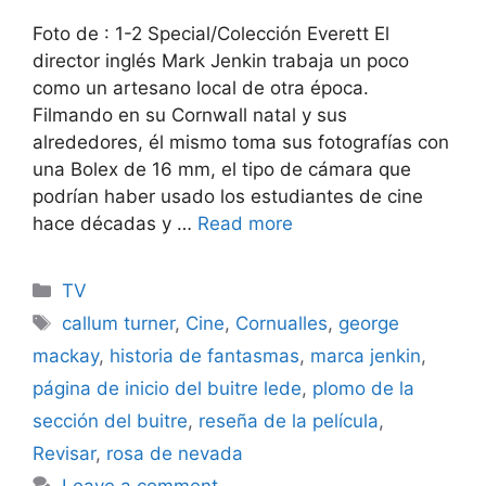
Foto de : 1-2 Special/Colección Everett El
director inglés Mark Jenkin trabaja un poco
como un artesano local de otra época.
Filmando en su Cornwall natal y sus
alrededores, él mismo toma sus fotografías con
una Bolex de 16 mm, el tipo de cámara que
podrían haber usado los estudiantes de cine
hace décadas y …
Read more
Categories
TV
Tags
callum turner
,
Cine
,
Cornualles
,
george
mackay
,
historia de fantasmas
,
marca jenkin
,
página de inicio del buitre lede
,
plomo de la
sección del buitre
,
reseña de la película
,
Revisar
,
rosa de nevada
Leave a comment