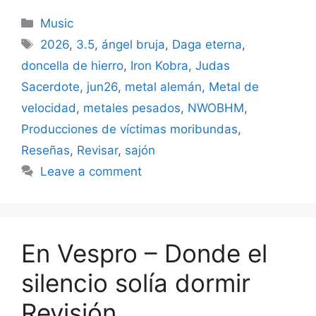
Categories
Music
Tags
2026
,
3.5
,
ángel bruja
,
Daga eterna
,
doncella de hierro
,
Iron Kobra
,
Judas
Sacerdote
,
jun26
,
metal alemán
,
Metal de
velocidad
,
metales pesados
,
NWOBHM
,
Producciones de víctimas moribundas
,
Reseñas
,
Revisar
,
sajón
Leave a comment
En Vespro – Donde el
silencio solía dormir
Revisión