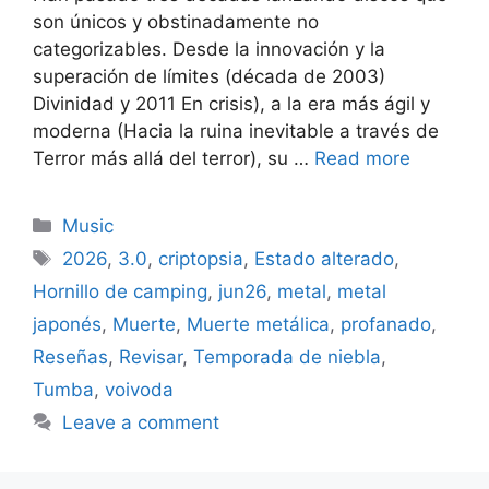
son únicos y obstinadamente no
categorizables. Desde la innovación y la
superación de límites (década de 2003)
Divinidad y 2011 En crisis), a la era más ágil y
moderna (Hacia la ruina inevitable a través de
Terror más allá del terror), su …
Read more
Categories
Music
Tags
2026
,
3.0
,
criptopsia
,
Estado alterado
,
Hornillo de camping
,
jun26
,
metal
,
metal
japonés
,
Muerte
,
Muerte metálica
,
profanado
,
Reseñas
,
Revisar
,
Temporada de niebla
,
Tumba
,
voivoda
Leave a comment