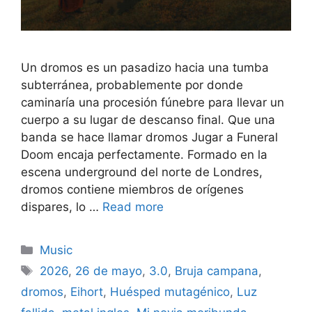
Un dromos es un pasadizo hacia una tumba
subterránea, probablemente por donde
caminaría una procesión fúnebre para llevar un
cuerpo a su lugar de descanso final. Que una
banda se hace llamar dromos Jugar a Funeral
Doom encaja perfectamente. Formado en la
escena underground del norte de Londres,
dromos contiene miembros de orígenes
dispares, lo …
Read more
Categories
Music
Tags
2026
,
26 de mayo
,
3.0
,
Bruja campana
,
dromos
,
Eihort
,
Huésped mutagénico
,
Luz