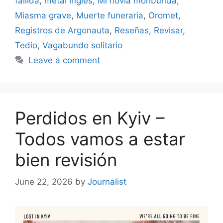
fallida
,
metal ingles
,
Mi novia moribunda
,
Miasma grave
,
Muerte funeraria
,
Oromet
,
Registros de Argonauta
,
Reseñas
,
Revisar
,
Tedio
,
Vagabundo solitario
Leave a comment
Perdidos en Kyiv –
Todos vamos a estar
bien revisión
June 22, 2026
by
Journalist