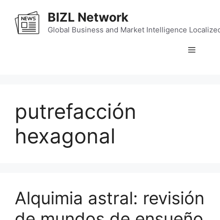
Skip
BIZL Network
to
content
Global Business and Market Intelligence Localize
Menu
putrefacción
hexagonal
Alquimia astral: revisión
de mundos de ensueño