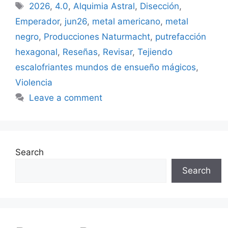
Tags
2026
,
4.0
,
Alquimia Astral
,
Disección
,
Emperador
,
jun26
,
metal americano
,
metal
negro
,
Producciones Naturmacht
,
putrefacción
hexagonal
,
Reseñas
,
Revisar
,
Tejiendo
escalofriantes mundos de ensueño mágicos
,
Violencia
Leave a comment
Search
Search