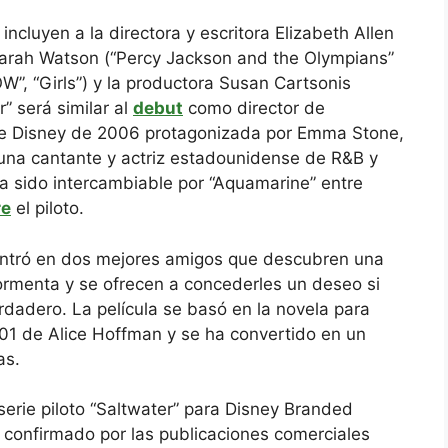
ncluyen a la directora y escritora Elizabeth Allen
Sarah Watson (“Percy Jackson and the Olympians”
W”, “Girls”) y la productora Susan Cartsonis
r” será similar al
debut
como director de
de Disney de 2006 protagonizada por Emma Stone,
una cantante y actriz estadounidense de R&B y
ha sido intercambiable por “Aquamarine” entre
re
el piloto.
ntró en dos mejores amigos que descubren una
 tormenta y se ofrecen a concederles un deseo si
rdadero. La película se basó en la novela para
1 de Alice Hoffman y se ha convertido en un
as.
 serie piloto “Saltwater” para Disney Branded
 confirmado por las publicaciones comerciales