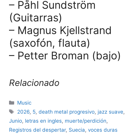
– Påhl Sundström
(Guitarras)
– Magnus Kjellstrand
(saxofón, flauta)
– Petter Broman (bajo)
Relacionado
Categories
Music
Tags
2026
,
5
,
death metal progresivo
,
jazz suave
,
Junio
,
letras en ingles
,
muerte/perdición
,
Registros del despertar
,
Suecia
,
voces duras