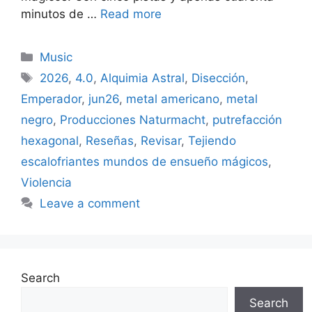
minutos de …
Read more
Categories
Music
Tags
2026
,
4.0
,
Alquimia Astral
,
Disección
,
Emperador
,
jun26
,
metal americano
,
metal
negro
,
Producciones Naturmacht
,
putrefacción
hexagonal
,
Reseñas
,
Revisar
,
Tejiendo
escalofriantes mundos de ensueño mágicos
,
Violencia
Leave a comment
Search
Search