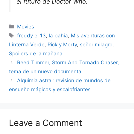
el futuro de Doctor Who.
Categories
Movies
Tags
freddy el 13
,
la bahia
,
Mis aventuras con
Linterna Verde
,
Rick y Morty
,
señor milagro
,
Spoilers de la mañana
Reed Timmer, Storm And Tornado Chaser,
tema de un nuevo documental
Alquimia astral: revisión de mundos de
ensueño mágicos y escalofriantes
Leave a Comment