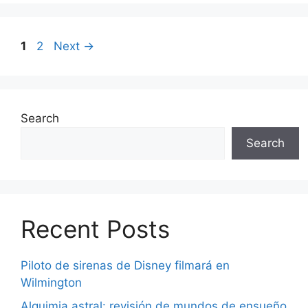
Page
Page
1
2
Next
→
Search
Search
Recent Posts
Piloto de sirenas de Disney filmará en
Wilmington
Alquimia astral: revisión de mundos de ensueño