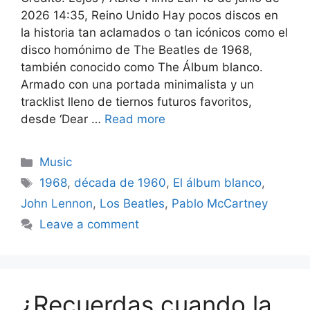
2026 14:35, Reino Unido Hay pocos discos en
la historia tan aclamados o tan icónicos como el
disco homónimo de The Beatles de 1968,
también conocido como The Álbum blanco.
Armado con una portada minimalista y un
tracklist lleno de tiernos futuros favoritos,
desde ‘Dear …
Read more
Categories
Music
Tags
1968
,
década de 1960
,
El álbum blanco
,
John Lennon
,
Los Beatles
,
Pablo McCartney
Leave a comment
¿Recuerdas cuando la