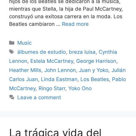
hijos de los Beatles se dedicaron a la música,
mientras que Stella, la hija de Paul McCartney,
construyó una exitosa carrera en la moda. Los
Beatles cambiaron …
Read more
Categories
Music
Tags
álbumes de estudio
,
breza luisa
,
Cynthia
Lennon
,
Estela McCartney
,
George Harrison
,
Heather Mills
,
John Lennon
,
Juan y Yoko
,
Julián
Carlos Juan
,
Linda Eastman
,
Los Beatles
,
Pablo
McCartney
,
Ringo Starr
,
Yoko Ono
Leave a comment
La trágica vida del