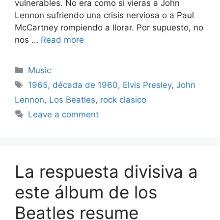
vulnerables. No era como si vieras a John
Lennon sufriendo una crisis nerviosa o a Paul
McCartney rompiendo a llorar. Por supuesto, no
nos …
Read more
Categories
Music
Tags
1965
,
década de 1960
,
Elvis Presley
,
John
Lennon
,
Los Beatles
,
rock clasico
Leave a comment
La respuesta divisiva a
este álbum de los
Beatles resume