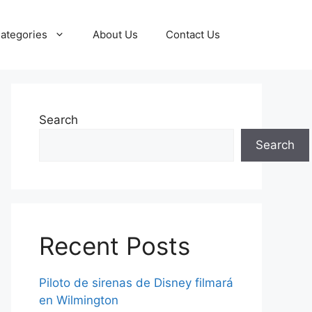
ategories
About Us
Contact Us
Search
Search
Recent Posts
Piloto de sirenas de Disney filmará
en Wilmington