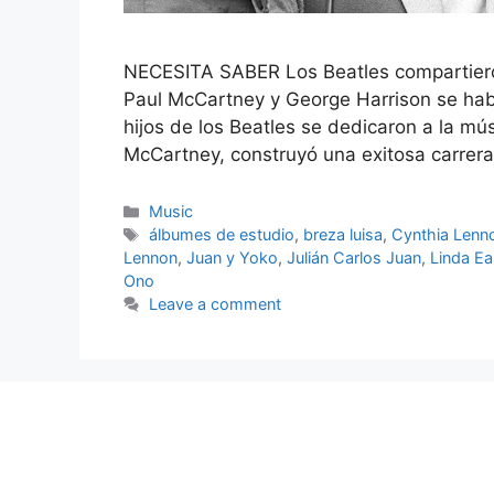
NECESITA SABER Los Beatles compartieron 
Paul McCartney y George Harrison se hab
hijos de los Beatles se dedicaron a la mús
McCartney, construyó una exitosa carrer
Categories
Music
Tags
álbumes de estudio
,
breza luisa
,
Cynthia Lenn
Lennon
,
Juan y Yoko
,
Julián Carlos Juan
,
Linda E
Ono
Leave a comment