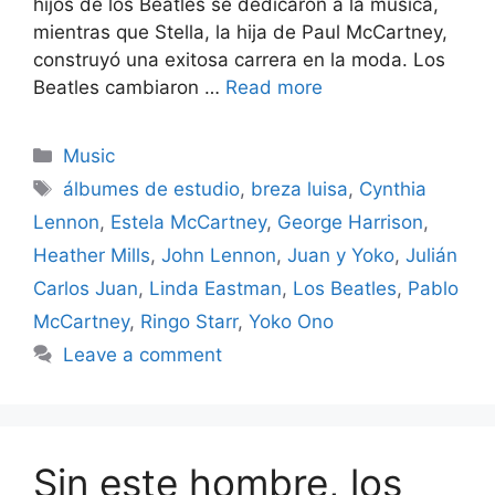
hijos de los Beatles se dedicaron a la música,
mientras que Stella, la hija de Paul McCartney,
construyó una exitosa carrera en la moda. Los
Beatles cambiaron …
Read more
Categories
Music
Tags
álbumes de estudio
,
breza luisa
,
Cynthia
Lennon
,
Estela McCartney
,
George Harrison
,
Heather Mills
,
John Lennon
,
Juan y Yoko
,
Julián
Carlos Juan
,
Linda Eastman
,
Los Beatles
,
Pablo
McCartney
,
Ringo Starr
,
Yoko Ono
Leave a comment
Sin este hombre, los