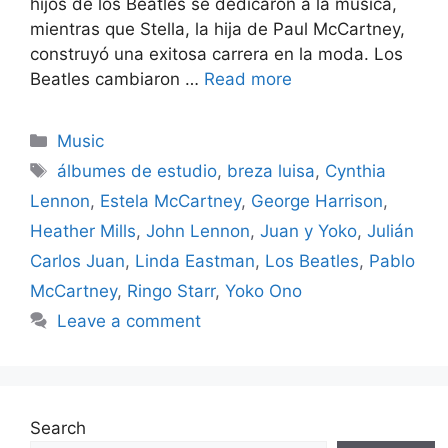
hijos de los Beatles se dedicaron a la música,
mientras que Stella, la hija de Paul McCartney,
construyó una exitosa carrera en la moda. Los
Beatles cambiaron …
Read more
Categories
Music
Tags
álbumes de estudio
,
breza luisa
,
Cynthia
Lennon
,
Estela McCartney
,
George Harrison
,
Heather Mills
,
John Lennon
,
Juan y Yoko
,
Julián
Carlos Juan
,
Linda Eastman
,
Los Beatles
,
Pablo
McCartney
,
Ringo Starr
,
Yoko Ono
Leave a comment
Search