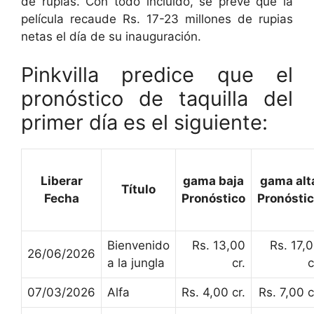
de rupias. Con todo incluido, se prevé que la
película recaude Rs. 17-23 millones de rupias
netas el día de su inauguración.
Pinkvilla predice que el
pronóstico de taquilla del
primer día es el siguiente:
Liberar
gama baja
gama alt
Título
Fecha
Pronóstico
Pronósti
Bienvenido
Rs. 13,00
Rs. 17,
26/06/2026
a la jungla
cr.
c
07/03/2026
Alfa
Rs. 4,00 cr.
Rs. 7,00 c