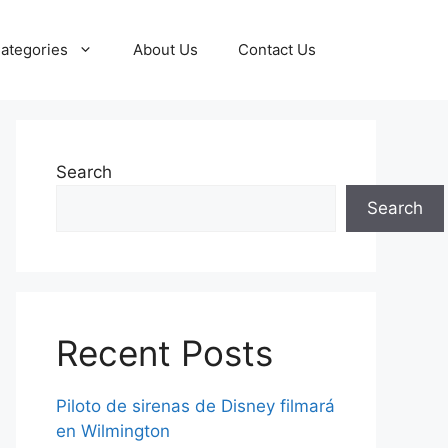
ategories
About Us
Contact Us
Search
Search
Recent Posts
Piloto de sirenas de Disney filmará
en Wilmington