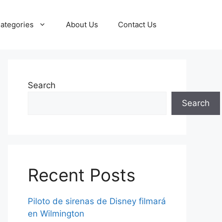
ategories
About Us
Contact Us
Search
Search
Recent Posts
Piloto de sirenas de Disney filmará
en Wilmington