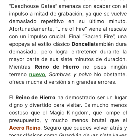
“Deadhouse Gates” amenaza con acabar con el
impulso a mitad de grabación, ya que se vuelve
demasiado repetitivo en su último minuto.
Afortunadamente, “Line of Fire” viene al rescate
con un impulso crucial. Final “Sacred Fire”, una
epopeya al estilo clásico
Doncella
también dura
demasiado, pero logra entretener durante la
mayor parte de sus siete minutos de duración.
Mientras
Reino de Hierro
no pises ningún
terreno
nuevo
,
Sombras y polvo
No obstante,
ofrece mucha diversión sin grandes errores.
El
Reino de Hierro
ha demostrado ser un lugar
digno y divertido para visitar. Es mucho menos
costoso que el Magic Kingdom, que rompe el
presupuesto, y mucho menos brutal que el
Acero
Reino
. Seguro que puedes volver atrás y
tocar clásicos como
Guardián de las siete llaves