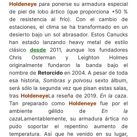
Holdeneye
para ponerse su armadura especial
de piel de lobo ártico (que proporciona +50 %
de resistencia al frío). Con el cambio de
estaciones, el clima se ha transformado en un
desierto bajo un sol abrasador. Estos Canucks
han estado lanzando heavy metal de estilo
clásico
desde
2011, aunque los fundadores
Chris Osterman y Leighton Holmes
originalmente fundaron la banda bajo el
nombre de
Retorcido
en 2004. A pesar de toda
esa historia,
Sombras y polvo
su sexto álbum,
será sólo la segunda vez que pisan estas salas,
tras
Holdeneye
La reseña de 2019.
En la caza
.
Tan preparado como
Holdeneye
fue por el
ambiente gélido de
En la
caza
Lamentablemente, su armadura ártica no
pudo soportar el repentino aumento de
temperatura. Así que he venido en su lugar,