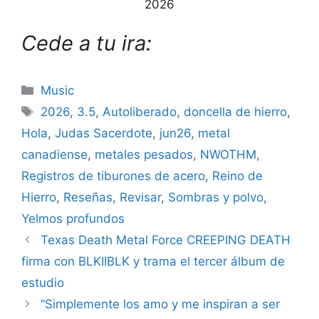
2026
Cede a tu ira:
Categories
Music
Tags
2026
,
3.5
,
Autoliberado
,
doncella de hierro
,
Hola
,
Judas Sacerdote
,
jun26
,
metal
canadiense
,
metales pesados
,
NWOTHM
,
Registros de tiburones de acero
,
Reino de
Hierro
,
Reseñas
,
Revisar
,
Sombras y polvo
,
Yelmos profundos
Texas Death Metal Force CREEPING DEATH
firma con BLKIIBLK y trama el tercer álbum de
estudio
“Simplemente los amo y me inspiran a ser