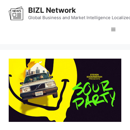
Skip
BIZL Network
to
content
Global Business and Market Intelligence Localize
Menu