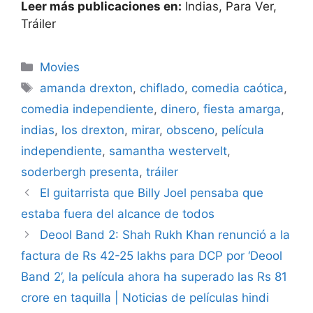
Leer más publicaciones en:
Indias, Para Ver,
Tráiler
Categories
Movies
Tags
amanda drexton
,
chiflado
,
comedia caótica
,
comedia independiente
,
dinero
,
fiesta amarga
,
indias
,
los drexton
,
mirar
,
obsceno
,
película
independiente
,
samantha westervelt
,
soderbergh presenta
,
tráiler
El guitarrista que Billy Joel pensaba que
estaba fuera del alcance de todos
Deool Band 2: Shah Rukh Khan renunció a la
factura de Rs 42-25 lakhs para DCP por ‘Deool
Band 2’, la película ahora ha superado las Rs 81
crore en taquilla | Noticias de películas hindi