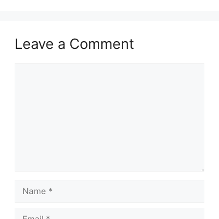
Leave a Comment
Comment
Name
Email