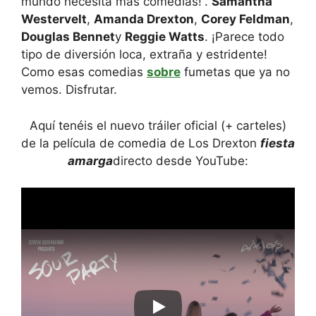
mundo necesita más comedias!”.
Samantha
Westervelt
,
Amanda Drexton
,
Corey Feldman
,
Douglas Bennet
y
Reggie Watts
. ¡Parece todo
tipo de diversión loca, extraña y estridente!
Como esas comedias
sobre
fumetas que ya no
vemos. Disfrutar.
Aquí tenéis el nuevo tráiler oficial (+ carteles)
de la película de comedia de Los Drexton
fiesta
amarga
directo desde YouTube: