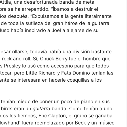
 Attila, una desafortunada banda de metal
pre se ha arrepentido. “Íbamos a destruir el
ños después. “Expulsamos a la gente literalmente
de toda la sutileza del gran héroe de la guitarra
cluso había inspirado a Joel a alejarse de su
arrollarse, todavía había una división bastante
el rock and roll. Sí, Chuck Berry fue el hombre que
Elvis Presley lo usó como accesorio para que todos
 tocar, pero Little Richard y Fats Domino tenían las
te se interesara en hacerle cosquillas a los
no tenían miedo de poner un poco de piano en sus
dbirds eran un
guitarra
banda. Como tenían a uno
odos los tiempos, Eric Clapton, el grupo se ganaba
‘Slowhand’ fuera reemplazado por Beck y un músico