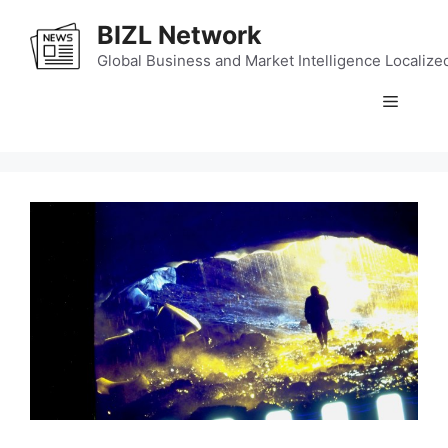
Skip
BIZL Network
to
content
Global Business and Market Intelligence Localize
Menu