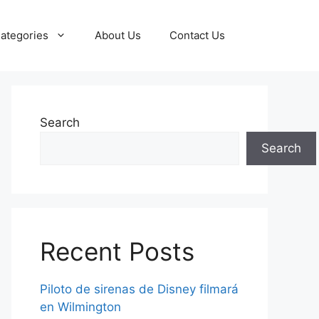
ategories
About Us
Contact Us
Search
Search
Recent Posts
Piloto de sirenas de Disney filmará
en Wilmington