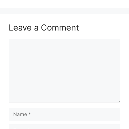
Leave a Comment
Comment
Name
Email