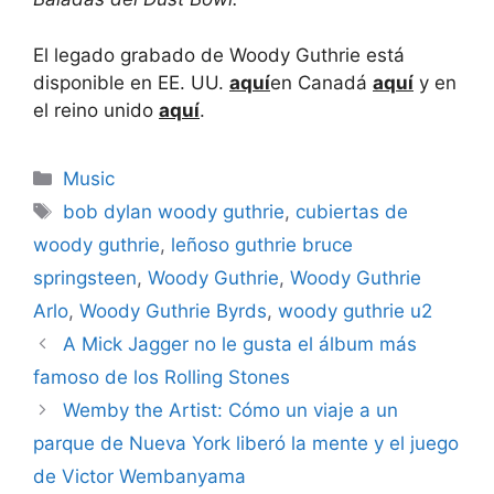
El legado grabado de Woody Guthrie está
disponible en EE. UU.
aquí
en Canadá
aquí
y en
el reino unido
aquí
.
Categories
Music
Tags
bob dylan woody guthrie
,
cubiertas de
woody guthrie
,
leñoso guthrie bruce
springsteen
,
Woody Guthrie
,
Woody Guthrie
Arlo
,
Woody Guthrie Byrds
,
woody guthrie u2
A Mick Jagger no le gusta el álbum más
famoso de los Rolling Stones
Wemby the Artist: Cómo un viaje a un
parque de Nueva York liberó la mente y el juego
de Victor Wembanyama