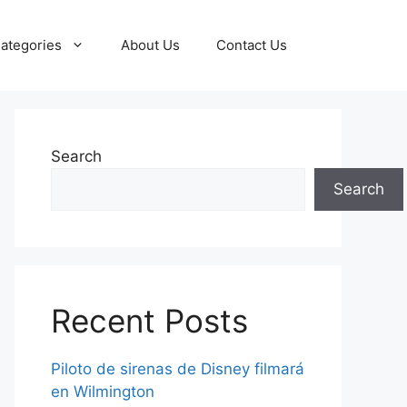
ategories
About Us
Contact Us
Search
Search
Recent Posts
Piloto de sirenas de Disney filmará
en Wilmington