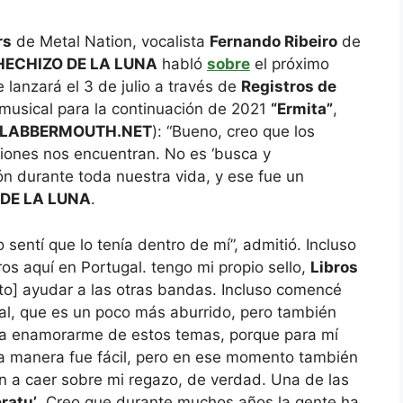
rs
de Metal Nation, vocalista
Fernando Ribeiro
de
HECHIZO DE LA LUNA
habló
sobre
el próximo
 lanzará el 3 de julio a través de
Registros de
 y musical para la continuación de 2021
“Ermita”
,
LABBERMOUTH.NET
): “Bueno, creo que los
iones nos encuentran. No es ‘busca y
ón durante toda nuestra vida, y ese fue un
DE LA LUNA
.
 sentí que lo tenía dentro de mí”, admitió. Incluso
bros aquí en Portugal. tengo mi propio sello,
Libros
e to] ayudar a las otras bandas. Incluso comencé
al, que es un poco más aburrido, pero también
 a enamorarme de estos temas, porque para mí
na manera fue fácil, pero en ese momento también
 a caer sobre mi regazo, de verdad. Una de las
ratu’
. Creo que durante muchos años la gente ha