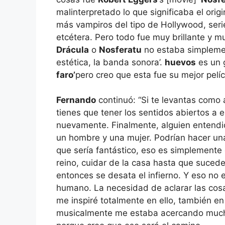
malinterpretado lo que significaba el origi
más vampiros del tipo de Hollywood, ser
etcétera. Pero todo fue muy brillante y m
Drácula
o
Nosferatu
no estaba simplement
estética, la banda sonora’.
huevos
es un 
faro’
pero creo que esta fue su mejor pelí
Fernando
continuó: “Si te levantas como 
tienes que tener los sentidos abiertos a es
nuevamente. Finalmente, alguien enten
un hombre y una mujer. Podrían hacer un
que sería fantástico, eso es simplemente
reino, cuidar de la casa hasta que sucede
entonces se desata el infierno. Y eso no 
humano. La necesidad de aclarar las cosa
me inspiré totalmente en ello, también en
musicalmente me estaba acercando mucho