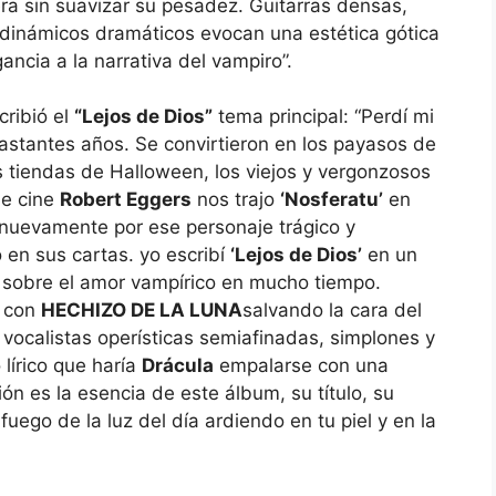
a sin suavizar su pesadez. Guitarras densas,
dinámicos dramáticos evocan una estética gótica
ancia a la narrativa del vampiro”.
ribió el
“Lejos de Dios”
tema principal: “Perdí mi
astantes años. Se convirtieron en los payasos de
 tiendas de Halloween, los viejos y vergonzosos
de cine
Robert Eggers
nos trajo
‘Nosferatu’
en
nuevamente por ese personaje trágico y
 en sus cartas. yo escribí
‘Lejos de Dios’
en un
n sobre el amor vampírico en mucho tiempo.
o con
HECHIZO DE LA LUNA
salvando la cara del
 vocalistas operísticas semiafinadas, simplones y
 lírico que haría
Drácula
empalarse con una
n es la esencia de este álbum, su título, su
fuego de la luz del día ardiendo en tu piel y en la