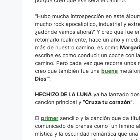
porque creo que ese será el camino.
“Hubo mucha introspección en este álbu
mucho rock apocalíptico, industrial y ex
¿adónde vamos ahora?’ Y creo que fue e
retomarlo realmente, hace un año y medi
más de nuestro camino. es como
Margar
escribe es como conducir un coche con las
camino. Pero cada vez que recorre unos m
creo que también fue una
buena
metáfora
Dios’
“.
HECHIZO DE LA LUNA
ya ha lanzado dos
canción principal y
“Cruza tu corazón”
.
El
primer
sencillo y la canción que da tít
comunicado de prensa como “un himno al t
mística y la oscuridad romántica que una 