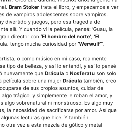
nal.
Bram Stoker
trata el libro, y empezamos a ver
ies de vampiros adolescentes sobre vampiros,
uy divertido y juegos, pero esa tragedia de
e allí. Y cuando vi la película, pensé: ‘Guau, la
gran director con
‘El hombre del norte’
,
‘El
cula. tengo mucha curiosidad por
‘Werwulf’
“.
artista, o como músico en mi caso, realmente
e tipo de belleza, y así lo entendí, y así lo pensé
dió nuevamente que
Drácula
o
Nosferatu
son solo
a película sobre una mujer
Drácula
también, creo
 ocuparse de sus propios asuntos, cuidar del
 algo trágico, y simplemente le roban el amor, y
es algo sobrenatural ni monstruoso. Es algo muy
s, la necesidad de sacrificarse por amor. Así que
 algunas lecturas que hice. Y también
 otra vez a esta mezcla de gótico y metal