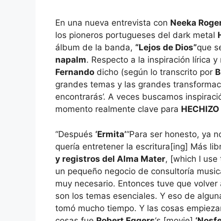
En una nueva entrevista con
Neeka Roge
los pioneros portugueses del dark metal
álbum de la banda,
“Lejos de Dios”
que se
napalm
. Respecto a la inspiración lírica
Fernando
dicho (según lo transcrito por
B
grandes temas y las grandes transformac
encontrarás’. A veces buscamos inspiraci
momento realmente clave para
HECHIZO 
“Después
‘Ermita’
“Para ser honesto, ya no
quería entretener la escritura[ing] Más li
y registros del Alma Mater
, [which I us
un pequeño negocio de consultoría music
muy necesario. Entonces tuve que volver
son los temas esenciales. Y eso de algu
tomó mucho tiempo. Y las cosas empiezan
cosas fue
Robert Eggers
‘s [movie]
‘Nosfe