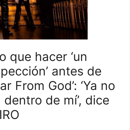
 que hacer ‘un
pección’ antes de
Far From God’: ‘Ya no
a dentro de mí’, dice
IRO