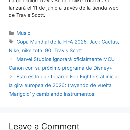
La colección Travis Scott x Nike Total 90 se
lanzará el 11 de junio a través de la tienda web
de Travis Scott.
Categories
Music
Tags
Copa Mundial de la FIFA 2026
,
Jack Cactus
,
Nike
,
nike total 90
,
Travis Scott
Marvel Studios ignorará oficialmente MCU
Canon con su próximo programa de Disney+
Esto es lo que tocaron Foo Fighters al iniciar
la gira europea de 2026: trayendo de vuelta
‘Marigold’ y cambiando instrumentos
Leave a Comment