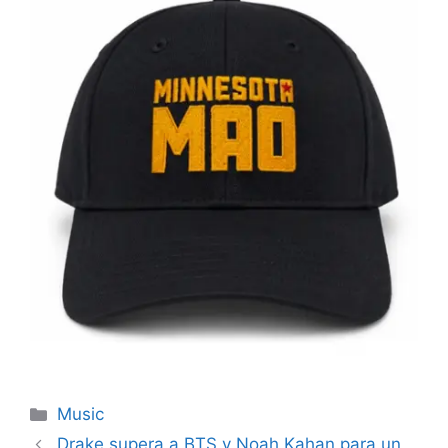
Categories
Music
Drake supera a BTS y Noah Kahan para un