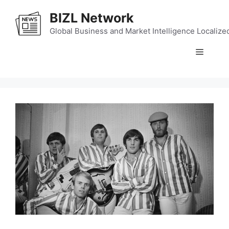
Skip
BIZL Network
to
content
Global Business and Market Intelligence Localize
Menu