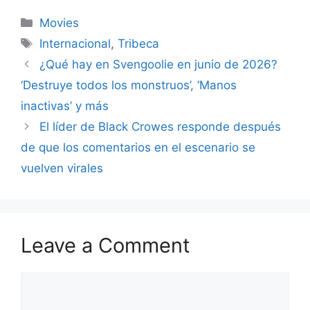
Categories
Movies
Tags
Internacional
,
Tribeca
¿Qué hay en Svengoolie en junio de 2026?
‘Destruye todos los monstruos’, ‘Manos
inactivas’ y más
El líder de Black Crowes responde después
de que los comentarios en el escenario se
vuelven virales
Leave a Comment
Comment