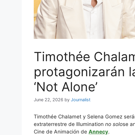
Timothée Chala
protagonizarán l
‘Not Alone’
June 22, 2026
by
Journalist
Timothée Chalamet y Selena Gomez serán 
extraterrestre de Illumination
no solo
se an
Cine de Animación de
Annecy
.