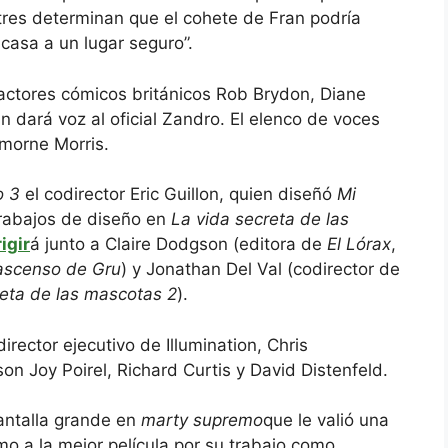
stres determinan que el cohete de Fran podría
casa a un lugar seguro”.
 actores cómicos británicos Rob Brydon, Diane
 dará voz al oficial Zandro. El elenco de voces
amorne Morris.
o 3
el codirector Eric Guillon, quien diseñó
Mi
rabajos de diseño en
La vida secreta de las
rigir
á junto a Claire Dodgson (editora de
El Lórax
,
 ascenso de Gru
) y Jonathan Del Val (codirector de
reta de las mascotas 2
).
rector ejecutivo de Illumination, Chris
on Joy Poirel, Richard Curtis y David Distenfeld.
antalla grande en
marty supremo
que le valió una
mo a la mejor película por su trabajo como