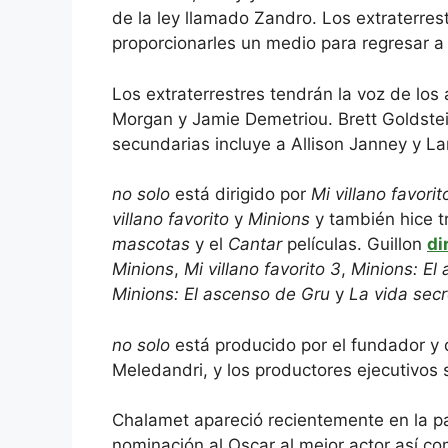
de la ley llamado Zandro. Los extraterre
proporcionarles un medio para regresar a 
Los extraterrestres tendrán la voz de los
Morgan y Jamie Demetriou. Brett Goldstein
secundarias incluye a Allison Janney y L
no solo
está dirigido por
Mi villano favorit
villano favorito
y
Minions
y también hice t
mascotas
y el
Cantar
películas. Guillon
di
Minions
,
Mi villano favorito 3
,
Minions: El
Minions: El ascenso de Gru
y
La vida sec
no solo
está producido por el fundador y di
Meledandri, y los productores ejecutivos s
Chalamet apareció recientemente en la p
nominación al Oscar al mejor actor así co