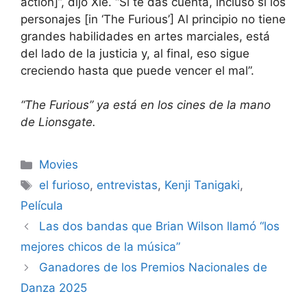
action]”, dijo Xie. “Si te das cuenta, incluso si los
personajes [in ‘The Furious’] Al principio no tiene
grandes habilidades en artes marciales, está
del lado de la justicia y, al final, eso sigue
creciendo hasta que puede vencer el mal”.
“The Furious” ya está en los cines de la mano
de Lionsgate.
Categories
Movies
Tags
el furioso
,
entrevistas
,
Kenji Tanigaki
,
Película
Las dos bandas que Brian Wilson llamó “los
mejores chicos de la música”
Ganadores de los Premios Nacionales de
Danza 2025