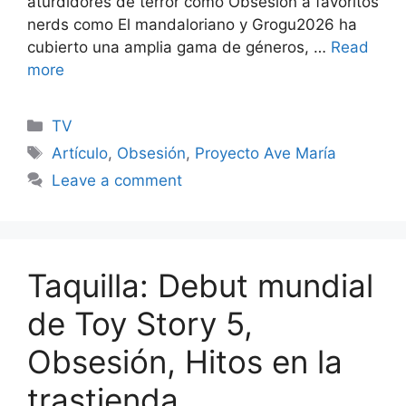
aturdidores de terror como Obsesión a favoritos
nerds como El mandaloriano y Grogu2026 ha
cubierto una amplia gama de géneros, …
Read
more
Categories
TV
Tags
Artículo
,
Obsesión
,
Proyecto Ave María
Leave a comment
Taquilla: Debut mundial
de Toy Story 5,
Obsesión, Hitos en la
trastienda