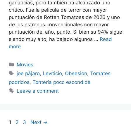
ganancias, pero también ha alcanzado uno
crítico. Fue la película de terror con mayor
puntuación de Rotten Tomatoes de 2026 y uno
de los estrenos convencionales con mayor
puntuación del año, punto. Si bien su 94% sigue
siendo muy alto, ha bajado algunos …
Read
more
Categories
Movies
Tags
joe pájaro
,
Levíticio
,
Obsesión
,
Tomates
podridos
,
Tontería poco escondida
Leave a comment
Page
Page
Page
1
2
3
Next
→