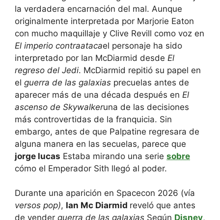
la verdadera encarnación del mal. Aunque
originalmente interpretada por Marjorie Eaton
con mucho maquillaje y Clive Revill como voz en
El imperio contraataca
el personaje ha sido
interpretado por Ian McDiarmid desde
El
regreso del Jedi
. McDiarmid repitió su papel en
el
guerra de las galaxias
precuelas antes de
aparecer más de una década después en
El
ascenso de Skywalker
una de las decisiones
más controvertidas de la franquicia. Sin
embargo, antes de que Palpatine regresara de
alguna manera en las secuelas, parece que
jorge lucas
Estaba mirando una serie
sobre
cómo el Emperador Sith llegó al poder.
Durante una aparición en Spacecon 2026 (vía
versos pop)
,
Ian Mc Diarmid
reveló que antes
de vender
guerra de las galaxias
Según
Disney
,