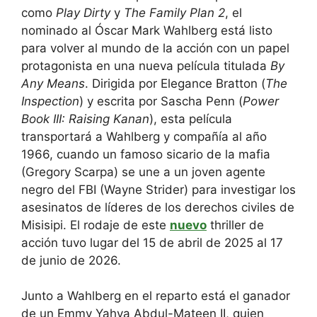
como
Play Dirty
y
The Family Plan 2
, el
nominado al Óscar
Mark Wahlberg
está listo
para volver al mundo de la acción con un papel
protagonista en una nueva película titulada
By
Any Means
. Dirigida por Elegance Bratton (
The
Inspection
) y escrita por Sascha Penn (
Power
Book III: Raising Kanan
), esta película
transportará a Wahlberg y compañía al año
1966, cuando un famoso sicario de la mafia
(Gregory Scarpa) se une a un joven agente
negro del FBI (Wayne Strider) para investigar los
asesinatos de líderes de los derechos civiles de
Misisipi. El rodaje de este
nuevo
thriller de
acción tuvo lugar del 15 de abril de 2025 al 17
de junio de 2026.
Junto a Wahlberg en el reparto está el ganador
de un Emmy
Yahya Abdul-Mateen II
, quien