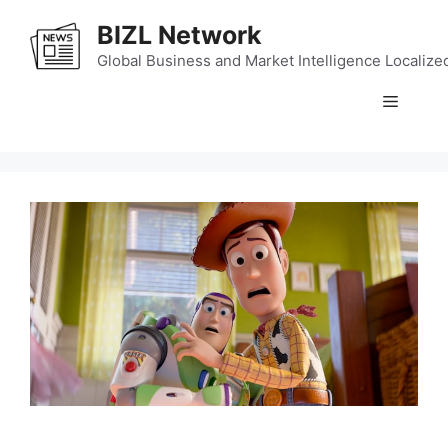
Skip
BIZL Network
to
content
Global Business and Market Intelligence Localize
Menu