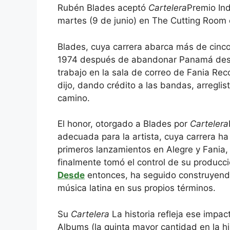
Rubén Blades aceptó
Cartelera
Premio Ind
martes (9 de junio) en The Cutting Room 
Blades, cuya carrera abarca más de cinc
1974 después de abandonar Panamá despu
trabajo en la sala de correo de Fania Reco
dijo, dando crédito a las bandas, arreglis
camino.
El honor, otorgado a Blades por
Cartelera
adecuada para la artista, cuya carrera 
primeros lanzamientos en Alegre y Fania
finalmente tomó el control de su producc
Desde
entonces, ha seguido construyendo
música latina en sus propios términos.
Su
Cartelera
La historia refleja ese impac
Albums (la quinta mayor cantidad en la hi