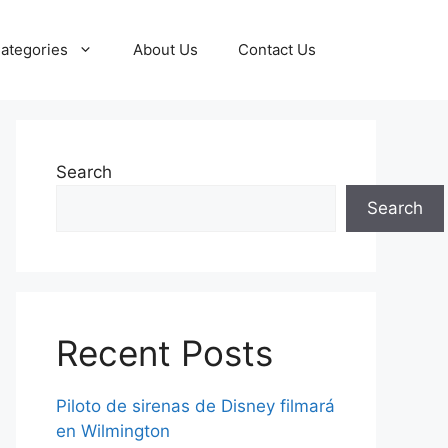
ategories
About Us
Contact Us
Search
Search
Recent Posts
Piloto de sirenas de Disney filmará
en Wilmington