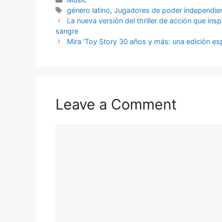
Tags
género latino
,
Jugadores de poder independie
La nueva versión del thriller de acción que in
sangre
Mira ‘Toy Story 30 años y más: una edición esp
Leave a Comment
Comment