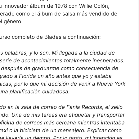
Su innovador álbum de 1978 con Willie Colón,
derado como el álbum de salsa más vendido de
l género.
scurso completo de Blades a continuación:
palabras, y lo son. Mi llegada a la ciudad de
serie de acontecimientos totalmente inesperados.
ís después de graduarme como consecuencia de
rado a Florida un año antes que yo y estaba
cas, por lo que mi decisión de venir a Nueva York
una planificación cuidadosa.
 en la sala de correo de Fania Records, el sello
do. Una de mis tareas era etiquetar y transportar
oficina de correos más cercana mientras intentaba
axi o la bicicleta de un mensajero. Explicar cómo
e llevaría un tiempo. Por lo tanto, mi intención es