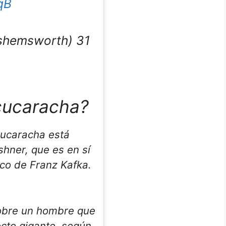
qB
shemsworth) 31
 cucaracha?
cucaracha
está
shner, que es en sí
co de Franz Kafka.
sobre un hombre que
cto gigante, según