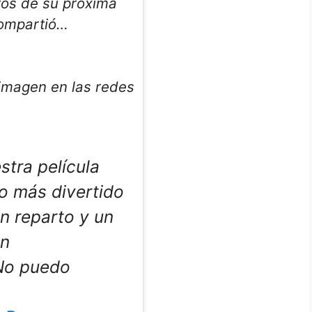
tos de su próxima
compartió…
imagen en las redes
tra película
o más divertido
Un reparto y un
ón
¡No puedo