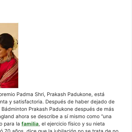
 premio Padma Shri, Prakash Padukone, está
enta y satisfactoria. Después de haber dejado de
de Bádminton Prakash Padukone después de más
England ahora se describe a sí mismo como “una
o para la
familia
, el ejercicio físico y su nieta
70 años, dice que la jubilación no se trata de no