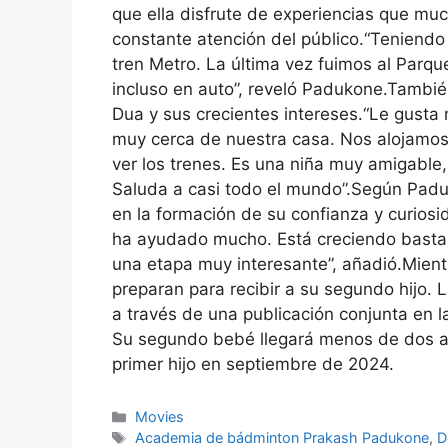
que ella disfrute de experiencias que mu
constante atención del público.
“Teniendo 
tren Metro.
La última vez fuimos al Parqu
incluso en auto”, reveló Padukone.
Tambié
Dua y sus crecientes intereses.
“Le gusta 
muy cerca de nuestra casa. Nos alojamos 
ver los trenes. Es una niña muy amigable,
Saluda a casi todo el mundo”.
Según Paduk
en la formación de su confianza y curiosi
ha ayudado mucho. Está creciendo basta
una etapa muy interesante”, añadió.
Mient
preparan para recibir a su segundo hijo. 
a través de una publicación conjunta en la
Su segundo bebé llegará menos de dos añ
primer hijo en septiembre de 2024.
Categories
Movies
Tags
Academia de bádminton Prakash Padukone
,
D