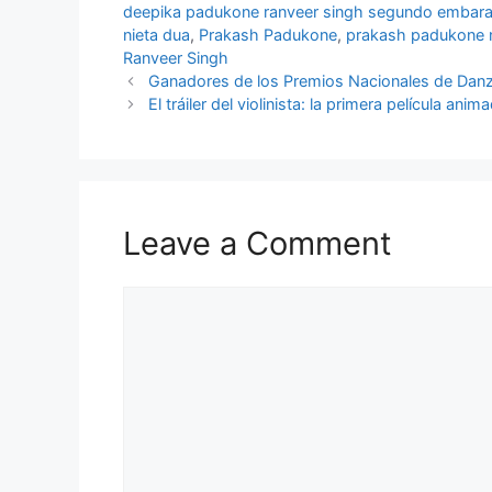
deepika padukone ranveer singh segundo embar
nieta dua
,
Prakash Padukone
,
prakash padukone n
Ranveer Singh
Ganadores de los Premios Nacionales de Dan
El tráiler del violinista: la primera película an
Leave a Comment
Comment