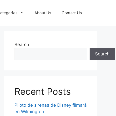
ategories
About Us
Contact Us
Search
Search
Recent Posts
Piloto de sirenas de Disney filmará
en Wilmington