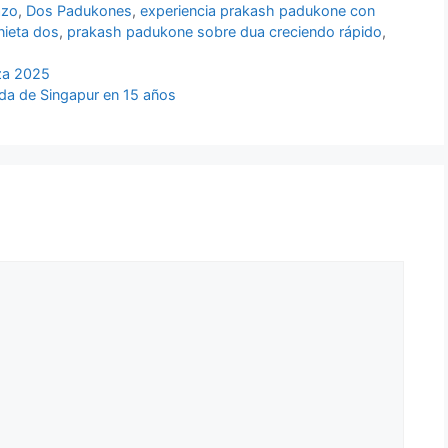
azo
,
Dos Padukones
,
experiencia prakash padukone con
ieta dos
,
prakash padukone sobre dua creciendo rápido
,
za 2025
imada de Singapur en 15 años