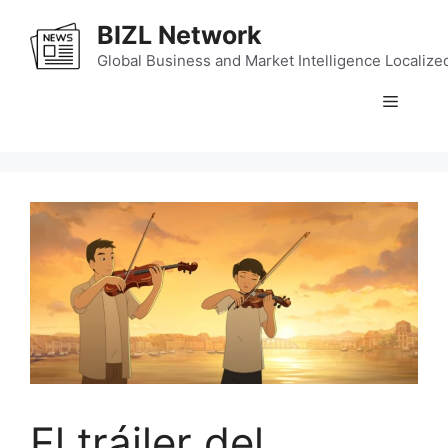
Skip
BIZL Network
to
content
Global Business and Market Intelligence Localize
Menu
El tráiler del