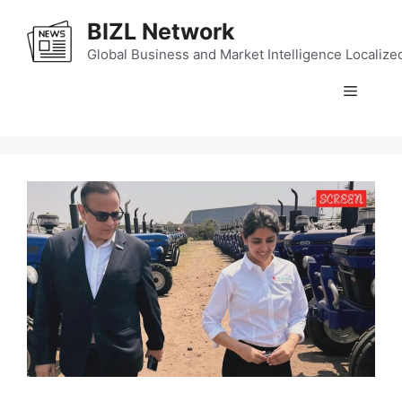
Skip
BIZL Network
to
content
Global Business and Market Intelligence Localize
Menu