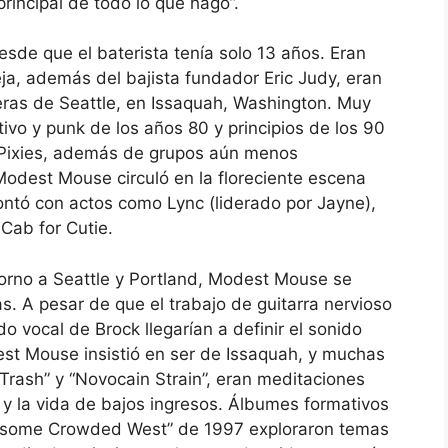
rincipal de todo lo que hago”.
sde que el baterista tenía solo 13 años. Eran
eja, además del bajista fundador Eric Judy, eran
eras de Seattle, en Issaquah, Washington. Muy
ativo y punk de los años 80 y principios de los 90
y Pixies, además de grupos aún menos
odest Mouse circuló en la floreciente escena
ntó con actos como Lync (liderado por Jayne),
Cab for Cutie.
torno a Seattle y Portland, Modest Mouse se
s. A pesar de que el trabajo de guitarra nervioso
ido vocal de Brock llegarían a definir el sonido
est Mouse insistió en ser de Issaquah, y muchas
Trash” y “Novocain Strain”, eran meditaciones
 y la vida de bajos ingresos. Álbumes formativos
nesome Crowded West” de 1997 exploraron temas