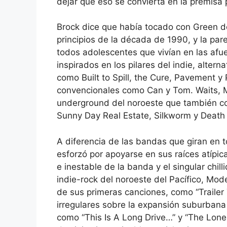
dejar que eso se convierta en la premisa p
Brock dice que había tocado con Green de
principios de la década de 1990, y la par
todos adolescentes que vivían en las afu
inspirados en los pilares del indie, altern
como Built to Spill, the Cure, Pavement 
convencionales como Can y Tom. Waits, M
underground del noroeste que también co
Sunny Day Real Estate, Silkworm y Death 
A diferencia de las bandas que giran en 
esforzó por apoyarse en sus raíces atípica
e inestable de la banda y el singular chill
indie-rock del noroeste del Pacífico, Mod
de sus primeras canciones, como “Trailer 
irregulares sobre la expansión suburbana
como “This Is A Long Drive…” y “The Lo