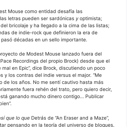
dest Mouse como entidad desafía las
 las letras pueden ser sardónicas
y
optimista;
el bricolaje y ha llegado a la cima de las listas;
as de indie-rock que definieron la era de
, pasó décadas en un sello importante.
royecto de Modest Mouse lanzado fuera del
l Pace Recordings del propio Brock) desde que el
 mal en Epic”, dice Brock, discutiendo un poco
 y los contras del indie versus el major. “Me
rgo de los años. No me sentí cautivo hasta más
riamente fuera rehén del trato, pero quiero decir,
n está ganando mucho dinero contigo… Publicar
bien”.
así que lo que
Detrás de “An Eraser and a Maze”,
tar pensando en la teoría del universo de bloques,