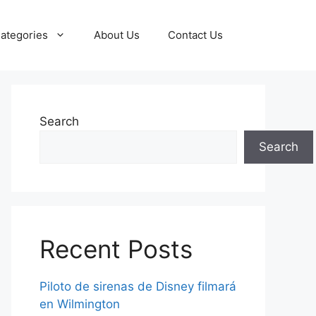
ategories
About Us
Contact Us
Search
Search
Recent Posts
Piloto de sirenas de Disney filmará
en Wilmington