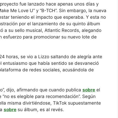
 proyecto fue lanzado hace apenas unos días y
t Make Me Love U” y “B-TCH”. Sin embargo, la nueva
 estar teniendo el impacto que esperaba. Y esta no
ustración por el lanzamiento de su quinto álbum
icó a su sello musical, Atlantic Records, alegando
ún esfuerzo para promocionar su nuevo lote de
 horas, se vio a Lizzo saltando de alegría ante
el entusiasmo que había sentido se desvaneció
plataforma de redes sociales, acusándola de
do”, dijo, afirmando que cuando publica
sobre
el
e “no es elegible para recomendación”. Según
 ella misma divirtiéndose, TikTok supuestamente
ca
sobre
su álbum, es al revés.