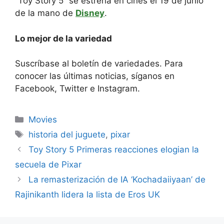
“Toy Story 5” se estrena en cines el 19 de junio
de la mano de
Disney
.
Lo mejor de la variedad
Suscríbase al boletín de variedades. Para
conocer las últimas noticias, síganos en
Facebook, Twitter e Instagram.
Categories
Movies
Tags
historia del juguete
,
pixar
Toy Story 5 Primeras reacciones elogian la
secuela de Pixar
La remasterización de IA ‘Kochadaiiyaan’ de
Rajinikanth lidera la lista de Eros UK