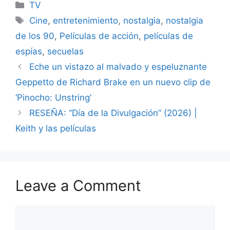
Categories
TV
Tags
Cine
,
entretenimiento
,
nostalgia
,
nostalgia
de los 90
,
Películas de acción
,
películas de
espías
,
secuelas
Eche un vistazo al malvado y espeluznante
Geppetto de Richard Brake en un nuevo clip de
‘Pinocho: Unstring’
RESEÑA: “Día de la Divulgación” (2026) |
Keith y las películas
Leave a Comment
Comment