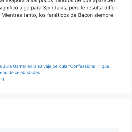
 se evapora a los pocos minutos de que aparecen
gnificó algo para Spiridakis, pero le resulta difícil
 Mientras tanto, los fanáticos de Bacon siempre
 Julia Garner en la salvaje película “Confessions II” que
meos de celebridades
ing