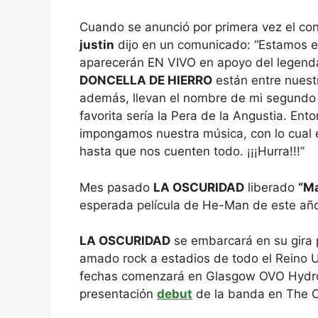
Cuando se anunció por primera vez el co
justin
dijo en un comunicado: “Estamos 
aparecerán EN VIVO en apoyo del legend
DONCELLA DE HIERRO
están entre nuest
además, llevan el nombre de mi segundo d
favorita sería la Pera de la Angustia. Ent
impongamos nuestra música, con lo cual e
hasta que nos cuenten todo. ¡¡¡Hurra!!!”
Mes pasado
LA OSCURIDAD
liberado
“Ma
esperada película de He-Man de este a
LA OSCURIDAD
se embarcará en su gira p
amado rock a estadios de todo el Reino U
fechas comenzará en Glasgow OVO Hydro e
presentación
debut
de la banda en The O