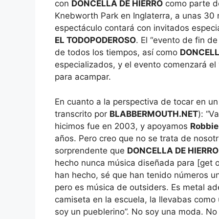
con
DONCELLA DE HIERRO
como parte de 
Knebworth Park en Inglaterra, a unas 30 m
espectáculo contará con invitados especi
EL TODOPODEROSO
. El “evento de fin d
de todos los tiempos, así como
DONCEL
especializados, y el evento comenzará el v
para acampar.
En cuanto a la perspectiva de tocar en un
transcrito por
BLABBERMOUTH.NET
): “V
hicimos fue en 2003, y apoyamos
Robbie
años. Pero creo que no se trata de nosot
sorprendente que
DONCELLA DE HIERRO
hecho nunca música diseñada para [get o
han hecho, sé que han tenido números un
pero es música de outsiders. Es metal ad
camiseta en la escuela, la llevabas como 
soy un pueblerino”. No soy una moda. No 