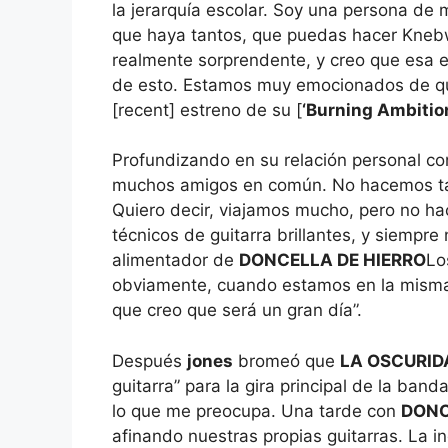
la jerarquía escolar. Soy una persona de 
que haya tantos, que puedas hacer Knebw
realmente sorprendente, y creo que esa es
de esto. Estamos muy emocionados de que 
[recent] estreno de su [
‘Burning Ambitio
Profundizando en su relación personal 
muchos amigos en común. No hacemos t
Quiero decir, viajamos mucho, pero no h
técnicos de guitarra brillantes, y siempr
alimentador de
DONCELLA DE HIERRO
Lo
obviamente, cuando estamos en la misma 
que creo que será un gran día”.
Después
jones
bromeó que
LA OSCURID
guitarra” para la gira principal de la ba
lo que me preocupa. Una tarde con
DONC
afinando nuestras propias guitarras. La i