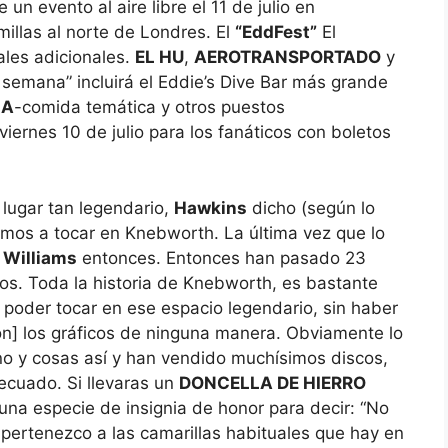
un evento al aire libre el 11 de julio en
illas al norte de Londres. El
“EddFest”
El
ales adicionales.
EL HU
,
AEROTRANSPORTADO
y
e semana” incluirá el Eddie’s Dive Bar más grande
LA
-comida temática y otros puestos
iernes 10 de julio para los fanáticos con boletos
 lugar tan legendario,
Hawkins
dicho (según lo
amos a tocar en Knebworth. La última vez que lo
 Williams
entonces. Entonces han pasado 23
ros. Toda la historia de Knebworth, es bastante
poder tocar en ese espacio legendario, sin haber
n] los gráficos de ninguna manera. Obviamente lo
o y cosas así y han vendido muchísimos discos,
ecuado. Si llevaras un
DONCELLA DE HIERRO
una especie de insignia de honor para decir: “No
pertenezco a las camarillas habituales que hay en