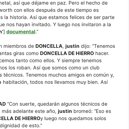
metal, así que déjame en paz. Pero el hecho de
orth con ellos después de este tiempo es
 la historia. Así que estamos felices de ser parte
nos hayan invitado. Y luego nos invitaron a la
n’
]
documental
.”
con miembros de
DONCELLA
,
justin
dijo: “Tenemos
antas giras como
DONCELLA DE HIERRO
hacer.
acemos tanto como ellos. Y siempre tenemos
e nos los roban. Así que somos como un club
s técnicos. Tenemos muchos amigos en común y,
habitación, todos nos llevamos muy bien. Así
AD
“Con suerte, quedarán algunos técnicos de
nda más adelante este año,
justin
bromeó: “Eso es
ELLA DE HIERRO
y luego nos quedamos solos
ndignidad de esto.”