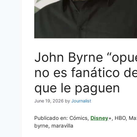
John Byrne “opue
no es fanático d
que le paguen
June 19, 2026
by
Journalist
Publicado en: Cómics,
Disney
+, HBO, Max
byrne, maravilla