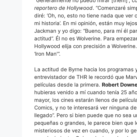
“Generalmente no puedo mirar [them]”, c
reportero de Hollywood
. “Comenzaré sim
diré: ‘Oh, no, esto no tiene nada que ver
mi historia’. En mi opinión, están muy le
Jackman y yo digo: “Bueno, para mí él pa
actitud”. Él no es Wolverine. Para empez
Hollywood elija con precisión a Wolverine. 
‘Iron Man'”.
La actitud de Byrne hacia los programas 
entrevistador de THR le recordó que Mar
películas desde la primera.
Robert Downey
hubieras venido a mí cuando tenía 25 añ
mayor, los cines estarán llenos de pelícu
Comics, y no te interesará ver ninguna de
llegado”. Pero si bien puede que no sea u
pequeñas o grandes, le parece bien que l
misteriosos de vez en cuando, y por lo ge