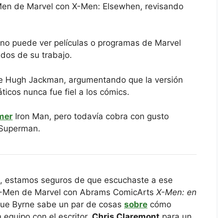
Men de Marvel con X-Men: Elsewhen, revisando
no puede ver películas o programas de Marvel
ados de su trabajo.
de Hugh Jackman, argumentando que la versión
ticos nunca fue fiel a los cómics.
mer
Iron Man, pero todavía cobra con gusto
 Superman.
ol, estamos seguros de que escuchaste a ese
X-Men de Marvel con Abrams ComicArts
X-Men: en
que Byrne sabe un par de cosas
sobre
cómo
 equipo con el escritor.
Chris Claremont
para un