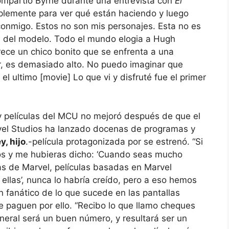
ompartió Byrne durante una entrevista con
El
plemente para ver qué están haciendo y luego
 conmigo. Estos no son mis personajes. Esta no es
jos del modelo. Todo el mundo elogia a Hugh
rece un chico bonito que se enfrenta a una
ar, es demasiado alto. No puedo imaginar que
el ultimo [movie] Lo que vi y disfruté fue el primer
y películas del MCU no mejoró después de que el
vel Studios ha lanzado docenas de programas y
, hijo
.-película protagonizada por se estrenó. “Si
os y me hubieras dicho: ‘Cuando seas mucho
las de Marvel, películas basadas en Marvel
 ellas’, nunca lo habría creído, pero a eso hemos
n fanático de lo que sucede en las pantallas
e paguen por ello. “Recibo lo que llamo cheques
neral será un buen número, y resultará ser un