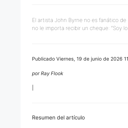
El artista John Byrne no es fanático de 
no le importa recibir un cheque: “Soy l
Publicado
Viernes, 19 de junio de 2026 1
por Ray Flook
|
Resumen del artículo