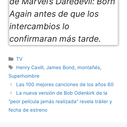
de Marvel’s Daredevil: Born
Again antes de que los
intercambios lo
confirmaran más tarde.
Categories
TV
Tags
Henry Cavill
,
James Bond
,
montañés
,
Superhombre
Las 100 mejores canciones de los años 60
La nueva versión de Bob Odenkirk de la
“peor película jamás realizada” revela tráiler y
fecha de estreno