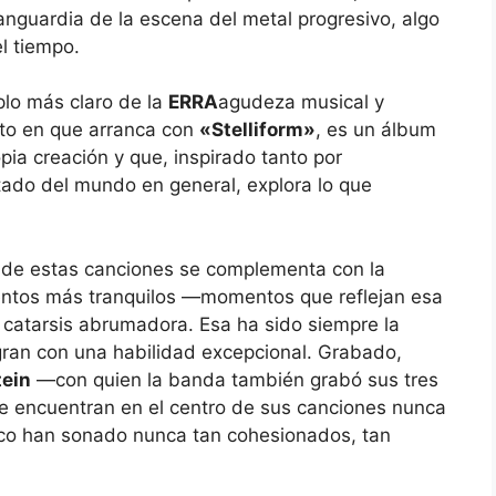
nguardia de la escena del metal progresivo, algo
l tiempo.
plo más claro de la
ERRA
agudeza musical y
to en que arranca con
«Stelliform»
, es un álbum
pia creación y que, inspirado tanto por
tado del mundo en general, explora lo que
a de estas canciones se complementa con la
entos más tranquilos —momentos que reflejan esa
catarsis abrumadora. Esa ha sido siempre la
ogran con una habilidad excepcional. Grabado,
tein
—con quien la banda también grabó sus tres
e encuentran en el centro de sus canciones nunca
co han sonado nunca tan cohesionados, tan