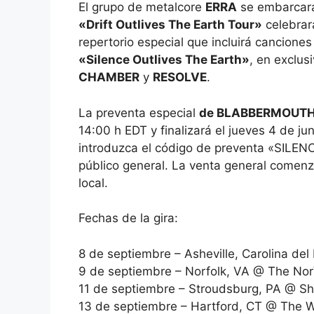
El grupo de metalcore
ERRA
se embarcará
«Drift Outlives The Earth Tour»
celebrar
repertorio especial que incluirá cancione
«Silence Outlives The Earth»
, en exclus
CHAMBER
y
RESOLVE
.
La preventa especial
de BLABBERMOUTH
14:00 h EDT y finalizará el jueves 4 de jun
introduzca el código de preventa «SILENC
público general. La venta general comenza
local.
Fechas de la gira:
8 de septiembre – Asheville, Carolina de
9 de septiembre – Norfolk, VA @ The Nor
11 de septiembre – Stroudsburg, PA @ S
13 de septiembre – Hartford, CT @ The W