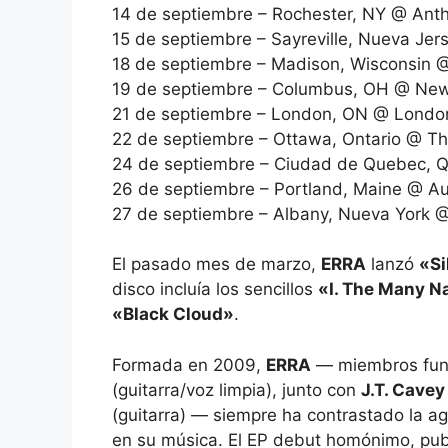
14 de septiembre – Rochester, NY @ Anth
15 de septiembre – Sayreville, Nueva Jer
18 de septiembre – Madison, Wisconsin @
19 de septiembre – Columbus, OH @ Newp
21 de septiembre – London, ON @ London
22 de septiembre – Ottawa, Ontario @ Th
24 de septiembre – Ciudad de Quebec, Q
26 de septiembre – Portland, Maine @ Au
27 de septiembre – Albany, Nueva York @
El pasado mes de marzo,
ERRA
lanzó
«Si
disco incluía los sencillos
«I. The Many 
«Black Cloud»
.
Formada en 2009,
ERRA
— miembros fu
(guitarra/voz limpia), junto con
J.T. Cavey
(guitarra) — siempre ha contrastado la ag
en su música. El EP debut homónimo, pub