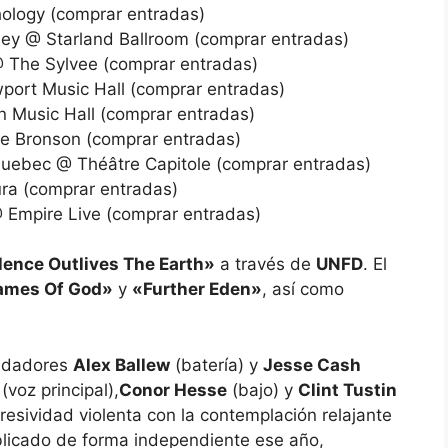
ology (comprar entradas)
sey @ Starland Ballroom (comprar entradas)
 The Sylvee (comprar entradas)
ort Music Hall (comprar entradas)
 Music Hall (comprar entradas)
e Bronson (comprar entradas)
uebec @ Théâtre Capitole (comprar entradas)
ra (comprar entradas)
 Empire Live (comprar entradas)
lence Outlives The Earth»
a través de
UNFD
. El
Names Of God»
y
«Further Eden»
, así como
ndadores
Alex Ballew
(batería) y
Jesse Cash
(voz principal),
Conor Hesse
(bajo) y
Clint Tustin
resividad violenta con la contemplación relajante
licado de forma independiente ese año,