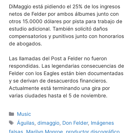
DiMaggio está pidiendo el 25% de los ingresos
netos de Felder por ambos álbumes junto con
otros 15.0000 dólares por pista para trabajo de
estudio adicional. También solicitó daños
compensatorios y punitivos junto con honorarios
de abogados.
Las llamadas del Post a Felder no fueron
respondidas. Las legendarias consecuencias de
Felder con los Eagles están bien documentadas
y se derivan de desacuerdos financieros.
Actualmente está terminando una gira por
varias ciudades hasta el 5 de noviembre.
Categories
Music
Tags
Águilas
,
dimaggio
,
Don Felder
,
Imágenes
falsas
,
Marilyn Monroe
,
productor discográfico
,